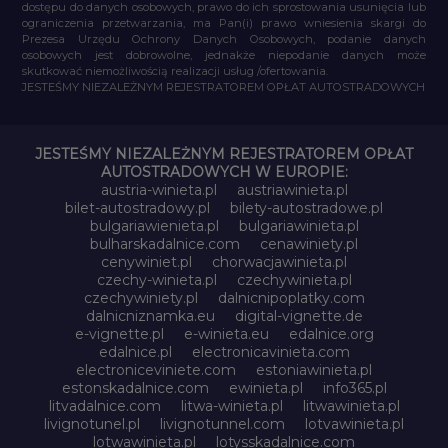
dostępu do danych osobowych, prawo do ich sprostowania usunięcia lub
ograniczenia przetwarzania, ma Pan(i) prawo wniesienia skargi do
Prezesa Urzędu Ochrony Danych Osobowych, podanie danych
osobowych jest dobrowolne, jednakże niepodanie danych może
skutkować niemożliwością realizacji usług /ofertowania.
JESTEŚMY NIEZALEŻNYM REJESTRATOREM OPŁAT AUTOSTRADOWYCH
JESTEŚMY NIEZALEŻNYM REJESTRATOREM OPŁAT
AUTOSTRADOWYCH W EUROPIE:
austria-winieta.pl
austriawinieta.pl
bilet-autostradowy.pl
bilety-autostradowe.pl
bulgariawienieta.pl
bulgariawinieta.pl
bulharskadalnice.com
cenawiniety.pl
cenywiniet.pl
chorwacjawinieta.pl
czechy-winieta.pl
czechywinieta.pl
czechywiniety.pl
dalnicnipoplatky.com
dalnicniznamka.eu
digital-vignette.de
e-vignette.pl
e-winieta.eu
edalnice.org
edalnice.pl
electronicavinieta.com
electroniceviniete.com
estoniawinieta.pl
estonskadalnice.com
ewinieta.pl
info365.pl
litvadalnice.com
litwa-winieta.pl
litwawinieta.pl
livignotunel.pl
livignotunnel.com
lotvawinieta.pl
lotwawinieta.pl
lotysskadalnice.com