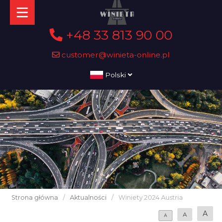
+48 33 813 90 00
customer@winieta-online.pl
Polski
Strona główna
/
Aktualności
/
Winiety 2024 Austria
A
A
A