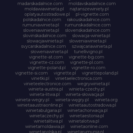
madarskadalnice.com
moldavskadalnice.com
moldawiawinieta.pl
najtanszewiniety.pl
oplatyautostradowe.pl
pl-vignette.com
polskadalnice.com
rakouskadalnice.com
rumuniawinieta.pl
rumunskadalnice.com
sloveniawinieta.pl
slovenskadalnice.com
slovinskadalnice.com
slowacja-winieta.pl
slowacjawinieta.pl
sloweniawinieta.pl
svycarskadalnice.com
szwajcariawinieta.pl
słoweniawinieta.pl
tunellivigno.pl
vignette-at.com
vignette-bg.com
vignette-cz.com
vignette-pl.com
vignette-poland.pl
vignette-ro.com
vignette-si.com
vignette.pl
vignettepoland.pl
vinetki.pl
vinietaelectronica.com
vinieteelectronice.com
wegrywinieta.pl
winieta-austria.pl
winieta-czechy.pl
winieta-litwa.pl
winieta-słowacja.pl
winieta-wegry.pl
winieta-węgry.pl
winieta.org
winietaaustriaonline.pl
winietaautostradowa.pl
winietabulgaria.pl
winietachorwacja.pl
winietaczechy.pl
winietaestonia.pl
winietalitwa.pl
winietalotwa.pl
winietamoldawia.pl
winietaonline.com
winietapolska.pl
winietarumunia.pl