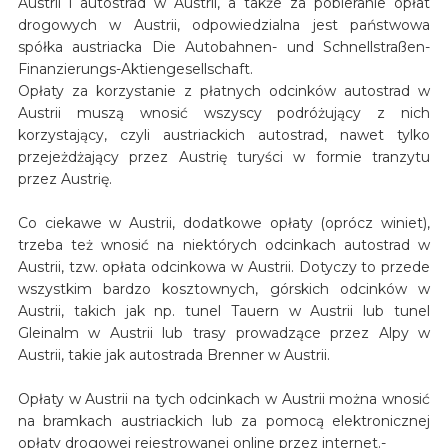
Austrii i autostrad w Austrii, a także za pobieranie opłat
drogowych w Austrii, odpowiedzialna jest państwowa
spółka austriacka Die Autobahnen- und Schnellstraßen-
Finanzierungs-Aktiengesellschaft.
Opłaty za korzystanie z płatnych odcinków autostrad w
Austrii muszą wnosić wszyscy podróżujący z nich
korzystający, czyli austriackich autostrad, nawet tylko
przejeżdżający przez Austrię turyści w formie tranzytu
przez Austrię.
Co ciekawe w Austrii, dodatkowe opłaty (oprócz winiet),
trzeba też wnosić na niektórych odcinkach autostrad w
Austrii, tzw. opłata odcinkowa w Austrii. Dotyczy to przede
wszystkim bardzo kosztownych, górskich odcinków w
Austrii, takich jak np. tunel Tauern w Austrii lub tunel
Gleinalm w Austrii lub trasy prowadzące przez Alpy w
Austrii, takie jak autostrada Brenner w Austrii.
Opłaty w Austrii na tych odcinkach w Austrii można wnosić
na bramkach austriackich lub za pomocą elektronicznej
opłaty drogowej rejestrowanej online przez internet.-