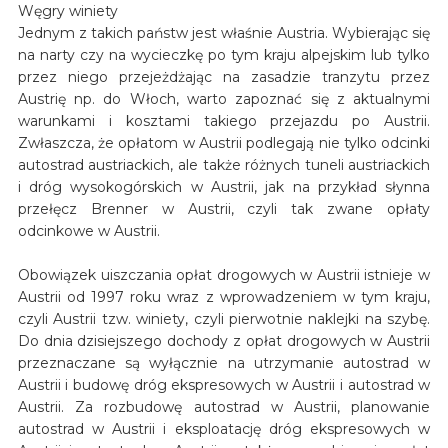
Węgry winiety
Jednym z takich państw jest właśnie Austria. Wybierając się
na narty czy na wycieczkę po tym kraju alpejskim lub tylko
przez niego przejeżdżając na zasadzie tranzytu przez
Austrię np. do Włoch, warto zapoznać się z aktualnymi
warunkami i kosztami takiego przejazdu po Austrii.
Zwłaszcza, że opłatom w Austrii podlegają nie tylko odcinki
autostrad austriackich, ale także różnych tuneli austriackich
i dróg wysokogórskich w Austrii, jak na przykład słynna
przełęcz Brenner w Austrii, czyli tak zwane opłaty
odcinkowe w Austrii.
Obowiązek uiszczania opłat drogowych w Austrii istnieje w
Austrii od 1997 roku wraz z wprowadzeniem w tym kraju,
czyli Austrii tzw. winiety, czyli pierwotnie naklejki na szybę.
Do dnia dzisiejszego dochody z opłat drogowych w Austrii
przeznaczane są wyłącznie na utrzymanie autostrad w
Austrii i budowę dróg ekspresowych w Austrii i autostrad w
Austrii. Za rozbudowę autostrad w Austrii, planowanie
autostrad w Austrii i eksploatację dróg ekspresowych w