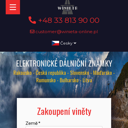
+48 33 813 90 00
customer@winieta-online.pl
Česky
ELEKTRONICKÉ DÁLNIČNÍ ZNÁMKY
Rakousko - Česká republika - Slovensko - Maďarsko -
Rumunsko - Bulharsko - Litva
Zakoupení viněty
Země *