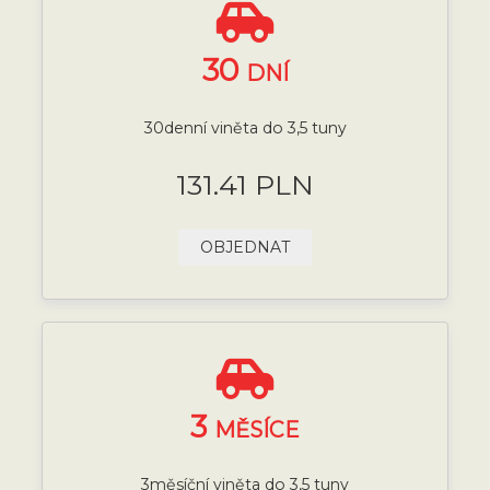
30
DNÍ
30denní viněta do 3,5 tuny
131.41 PLN
OBJEDNAT
3
MĚSÍCE
3měsíční viněta do 3,5 tuny