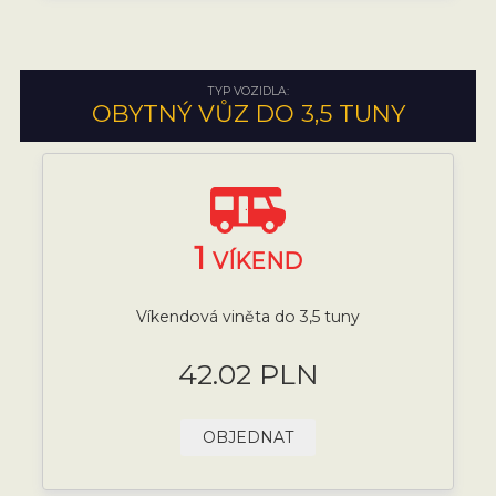
TYP VOZIDLA:
OBYTNÝ VŮZ DO 3,5 TUNY
1
VÍKEND
Víkendová viněta do 3,5 tuny
42.02 PLN
OBJEDNAT