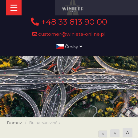
+48 33 813 90 00
customer@winieta-online.pl
Česky
Domov
/
Bulharsko viněta
A
A
A