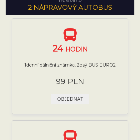
TYP VOZIDLA:
2 NÁPRAVOVÝ AUTOBUS
24
HODIN
1denní dálniční známka, 2osý BUS EURO2
99 PLN
OBJEDNAT