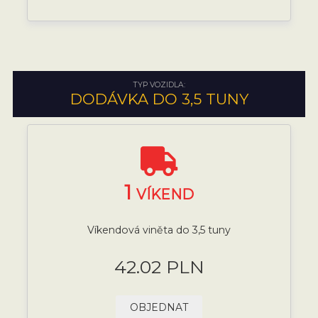
TYP VOZIDLA:
DODÁVKA DO 3,5 TUNY
1
VÍKEND
Víkendová viněta do 3,5 tuny
42.02 PLN
OBJEDNAT