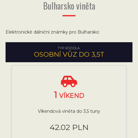
Bulharsko viněta
Elektronické dálniční známky pro Bulharsko:
TYP VOZIDLA:
OSOBNÍ VŮZ DO 3,5T
1
VÍKEND
Víkendová viněta do 3,5 tuny
42.02 PLN