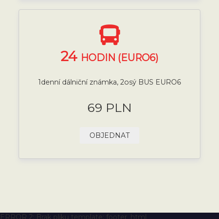
24
HODIN (EURO6)
1denní dálniční známka, 2osý BUS EURO6
69 PLN
OBJEDNAT
ERROR 2: Brak pliku template: footer_html