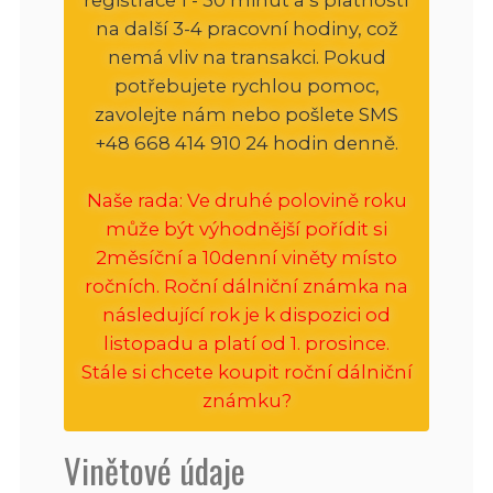
na další 3-4 pracovní hodiny, což
nemá vliv na transakci. Pokud
potřebujete rychlou pomoc,
zavolejte nám nebo pošlete SMS
+48 668 414 910 24 hodin denně.
Naše rada: Ve druhé polovině roku
může být výhodnější pořídit si
2měsíční a 10denní viněty místo
ročních. Roční dálniční známka na
následující rok je k dispozici od
listopadu a platí od 1. prosince.
Stále si chcete koupit roční dálniční
známku?
Vinětové údaje