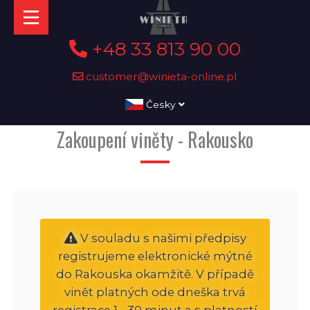
+48 33 813 90 00
customer@winieta-online.pl
Česky
Zakoupení viněty - Rakousko
V souladu s našimi předpisy
registrujeme elektronické mýtné
do Rakouska okamžitě. V případě
vinět platných ode dneška trvá
registrace 1 - 30 minut a s platností