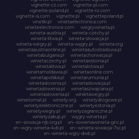
vignette-cz.com
vignette-pl.com
vignette-poland.pl
vignette-ro.com
vignette-si.com
vignette.pl
vignettepoland.pl
vinetki.pl
vinietaelectronica.com
vinieteelectronice.com
wegrywinieta.pl
winieta-austria.pl
winieta-czechy.pl
winieta-litwa.pl
winieta-słowacja.pl
winieta-wegry.pl
winieta-węgry.pl
winieta.org
winietaaustriaonline.pl
winietaautostradowa.pl
winietabulgaria.pl
winietachorwacja.pl
winietaczechy.pl
winietaestonia.pl
winietalitwa.pl
winietalotwa.pl
winietamoldawia.pl
winietaonline.com
winietapolska.pl
winietarumunia.pl
winietaslovenia.pl
winietaslowacja.pl
winietaslowenia.pl
winietaszwajcaria.pl
winietasłowenia.pl
winietawegry.pl
winietomat.pl
winiety.org
winietydrogowe.pl
winietyelektroniczne.pl
winietyestonia.pl
winietywegry.pl
winietyzagraniczne.pl
winietyzakup.pl
węgry-winieta.pl
xn--sowacja-njb.org.pl
xn--soweniawinieta-gnc.pl
xn--wgry-winieta-4vb.pl
xn--winieta-sowacja-7sc.pl
xn--winieta-wgry-dwb.pl