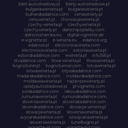
bilet-autostradowy.pl
bilety-autostradowe.pl
bulgariawienieta.pl
bulgariawinieta.pl
bulharskadalnice.com
cenawiniety.pl
cenywiniet.pl
chorwacjawinieta.pl
czechy-winieta.pl
czechywinieta.pl
czechywiniety.pl
dalnicnipoplatky.com
dalnicniznamka.eu
digital-vignette.de
e-vignette.pl
e-winieta.eu
edalnice.org
edalnice.pl
electronicavinieta.com
electroniceviniete.com
estoniawinieta.pl
estonskadalnice.com
ewinieta.pl
info365.pl
litvadalnice.com
litwa-winieta.pl
litwawinieta.pl
livignotunel.pl
livignotunnel.com
lotvawinieta.pl
lotwawinieta.pl
lotysskadalnice.com
madarskadalnice.com
moldavskadalnice.com
moldawiawinieta.pl
najtanszewiniety.pl
oplatyautostradowe.pl
pl-vignette.com
polskadalnice.com
rakouskadalnice.com
rumuniawinieta.pl
rumunskadalnice.com
sloveniawinieta.pl
slovenskadalnice.com
slovinskadalnice.com
slowacja-winieta.pl
slowacjawinieta.pl
sloweniawinieta.pl
svycarskadalnice.com
szwajcariawinieta.pl
słoweniawinieta.pl
tunellivigno.pl
vignette-at.com
vignette-bg.com