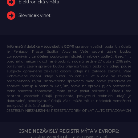
Elektronická viněta
Slovníček vinět
Informační doložka v souvislosti s GDPR
správcem vašich osobních údajů
je Feniqs.pl Prosta Spółka Akcyjna. Vaše osobní údaje budou
zpracovávány za účelem poskytování služeb / nabídek podle čl. 6 sec. 1 lit.
obecného nařízení o ochraně osobních údajů ze dne 27. dubna 2016 jako
oprávněný zájem správce budou příjemci Vašich osobních údajů pouze
subjekty oprávněné získávat osobní údaje na základě zákona, Vaše
uchovávané osobní údaje budou po dobu 5 let a déle na základě
oprávněného zájmu sledovaného správcem máte právo požadovat od
správce přístup k osobním údajům, právo na opravu jejich odstranění
nebo omezení zpracování, máte právo podat stížnost u Úřadu pro
ochranu osobních údajů prezidenta, poskytnutí osobních údajů je
dobrovolné, neposkytnutí údajů však může mít za následek nemožnost
poskytování služeb/nabídky.
JESTEŚMY NIEZALEŻNYM REJESTRATOREM OPŁAT AUTOSTRADOWYCH
JSME NEZÁVISLÝ REGISTR MÝTA V EVROPĚ:
austria-winieta.pl
austriawinieta.pl