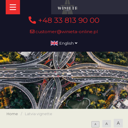
+48 33 813 90 00
customer@winieta-online.pl
English
Home
/
Latvia vignette
A
A
A