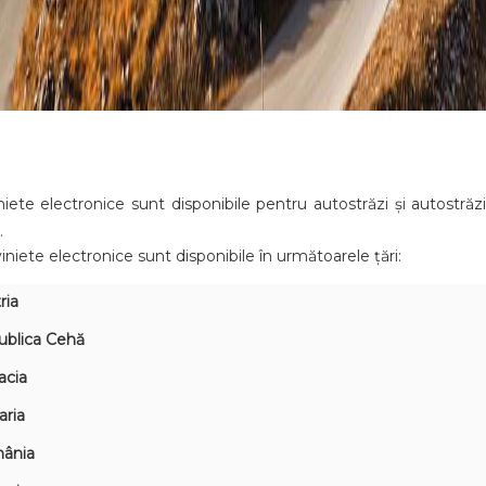
niete electronice sunt disponibile pentru autostrăzi și autostrăz
.
viniete electronice sunt disponibile în următoarele țări:
ria
ublica Cehă
acia
aria
ânia