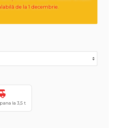
labilă de la 1 decembrie.
ana la 3,5 t