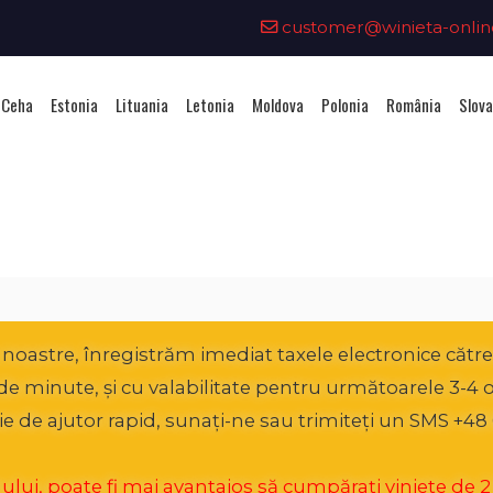
customer@winieta-onlin
 Ceha
Estonia
Lituania
Letonia
Moldova
Polonia
România
Slova
hiziționarea unei vignete - Aust
oastre, înregistrăm imediat taxele electronice către A
0 de minute, și cu valabilitate pentru următoarele 3-4 
ie de ajutor rapid, sunați-ne sau trimiteți un SMS +48 
ui, poate fi mai avantajos să cumpărați viniete de 2 lun