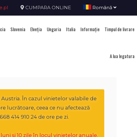
e.pl
CUMPARA ONLINE
Română
cia
Slovenia
Elveţia
Ungaria
Italia
Informație
Timpul de livrare
ria
A lua legatura
ustria. În cazul vinietelor valabile de
ore lucrătoare, ceea ce nu afectează
668 414 910 24 de ore pe zi.
i și 10 zile în locul vinietelor anuale.