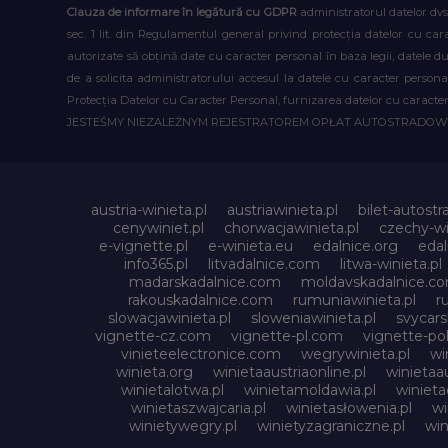
Clauza de informare în legătură cu GDPR
administratorul datelor dvs
sec. 1 lit. din Regulamentul general privind protecția datelor cu car
autorizate să obțină date cu caracter personal în baza legii, datele 
de a solicita administratorului accesul la datele cu caracter person
Protecția Datelor cu Caracter Personal, furnizarea datelor cu caracter 
JESTEŚMY NIEZALEŻNYM REJESTRATOREM OPŁAT AUTOSTRADO
austria-winieta.pl
austriawinieta.pl
bilet-autostr
cenywiniet.pl
chorwacjawinieta.pl
czechy-wi
e-vignette.pl
e-winieta.eu
edalnice.org
edal
info365.pl
litvadalnice.com
litwa-winieta.pl
madarskadalnice.com
moldavskadalnice.c
rakouskadalnice.com
rumuniawinieta.pl
r
slowacjawinieta.pl
sloweniawinieta.pl
svycar
vignette-cz.com
vignette-pl.com
vignette-pol
vinieteelectronice.com
wegrywinieta.pl
wi
winieta.org
winietaaustriaonline.pl
winietaa
winietalotwa.pl
winietamoldawia.pl
winieta
winietaszwajcaria.pl
winietasłowenia.pl
wi
winietywegry.pl
winietyzagraniczne.pl
win