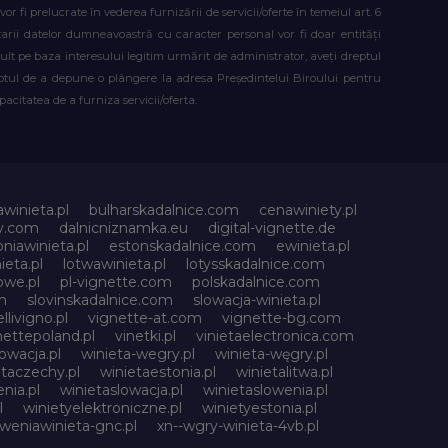
fi prelucrate în vederea furnizării de servicii/oferte în temeiul art. 6
atarii datelor dumneavoastră cu caracter personal vor fi doar entități
lt pe baza interesului legitim urmărit de administrator, aveți dreptul
reptul de a depune o plângere la adresa Președintelui Biroului pentru
citatea de a furniza servicii/oferta.
awinieta.pl
bulharskadalnice.com
cenawiniety.pl
ky.com
dalnicniznamka.eu
digital-vignette.de
niawinieta.pl
estonskadalnice.com
ewinieta.pl
ieta.pl
lotwawinieta.pl
lotysskadalnice.com
owe.pl
pl-vignette.com
polskadalnice.com
m
slovinskadalnice.com
slowacja-winieta.pl
llivigno.pl
vignette-at.com
vignette-bg.com
nettepoland.pl
vinetki.pl
vinietaelectronica.com
owacja.pl
winieta-wegry.pl
winieta-węgry.pl
etaczechy.pl
winietaestonia.pl
winietalitwa.pl
nia.pl
winietaslowacja.pl
winietaslowenia.pl
l
winietyelektroniczne.pl
winietyestonia.pl
oweniawinieta-gnc.pl
xn--wgry-winieta-4vb.pl