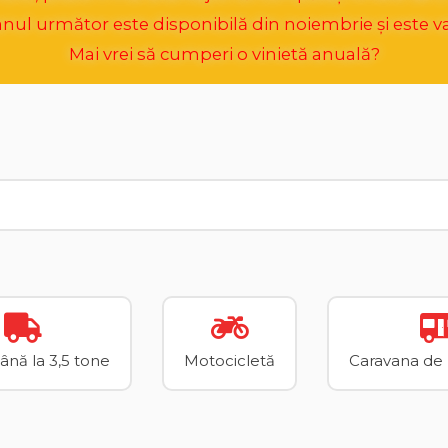
ul următor este disponibilă din noiembrie și este va
Mai vrei să cumperi o vinietă anuală?
până la 3,5 tone
Motocicletă
Caravana de p