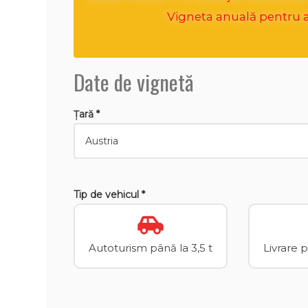
Vigneta anuală pentru an
Date de vignetă
Țară *
Tip de vehicul *
Autoturism până la 3,5 t
Livrare 