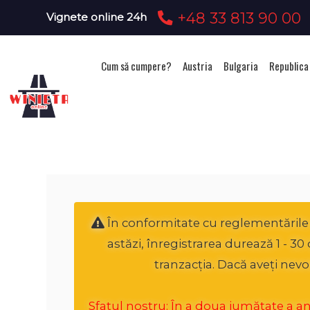
+48 33 813 90 00
Vignete online 24h
Cum să cumpere?
Austria
Bulgaria
Republica
Ac
În conformitate cu reglementările n
astăzi, înregistrarea durează 1 - 3
tranzacția. Dacă aveți nevo
Sfatul nostru: În a doua jumătate a anul