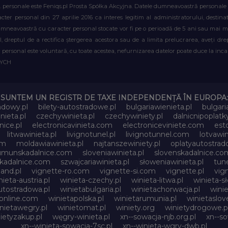
. personale este Feniqs.pl Prosta Spółka Akcyjna. Datele dumneavoastră personale vor 
acter personal din 27 aprilie 2016 ca interes legitim al administratorului, destin
dumneavoastră cu caracter personal stocate vor fi pe o perioadă de 5 ani sau mai mu
al, dreptul de a rectifica ștergerea acestora sau de a limita prelucrarea, aveți d
personal este voluntară, cu toate acestea, nefurnizarea datelor poate duce la incapa
WYCH
SUNTEM UN REGISTR DE TAXE INDEPENDENȚĂ ÎN EUROPA:
adowy.pl
bilety-autostradowe.pl
bulgariawienieta.pl
bulgari
nieta.pl
czechywinieta.pl
czechywiniety.pl
dalnicnipoplat
nice.pl
electronicavinieta.com
electroniceviniete.com
esto
litwawinieta.pl
livignotunel.pl
livignotunnel.com
lotvawin
om
moldawiawinieta.pl
najtanszewiniety.pl
oplatyautostrad
umunskadalnice.com
sloveniawinieta.pl
slovenskadalnice.co
skadalnice.com
szwajcariawinieta.pl
słoweniawinieta.pl
tune
and.pl
vignette-ro.com
vignette-si.com
vignette.pl
vig
nieta-austria.pl
winieta-czechy.pl
winieta-litwa.pl
winieta-sł
utostradowa.pl
winietabulgaria.pl
winietachorwacja.pl
wini
online.com
winietapolska.pl
winietarumunia.pl
winietaslove
nietawegry.pl
winietomat.pl
winiety.org
winietydrogowe.p
ietyzakup.pl
węgry-winieta.pl
xn--sowacja-njb.org.pl
xn--s
xn--winieta-sowacja-7sc.pl
xn--winieta-wgry-dwb.pl