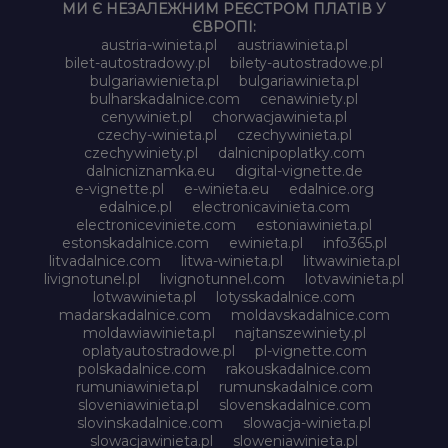
МИ Є НЕЗАЛЕЖНИМ РЕЄСТРОМ ПЛАТІВ У
ЄВРОПІ:
austria-winieta.pl
austriawinieta.pl
bilet-autostradowy.pl
bilety-autostradowe.pl
bulgariawienieta.pl
bulgariawinieta.pl
bulharskadalnice.com
cenawiniety.pl
cenywiniet.pl
chorwacjawinieta.pl
czechy-winieta.pl
czechywinieta.pl
czechywiniety.pl
dalnicnipoplatky.com
dalnicniznamka.eu
digital-vignette.de
e-vignette.pl
e-winieta.eu
edalnice.org
edalnice.pl
electronicavinieta.com
electroniceviniete.com
estoniawinieta.pl
estonskadalnice.com
ewinieta.pl
info365.pl
litvadalnice.com
litwa-winieta.pl
litwawinieta.pl
livignotunel.pl
livignotunnel.com
lotvawinieta.pl
lotwawinieta.pl
lotysskadalnice.com
madarskadalnice.com
moldavskadalnice.com
moldawiawinieta.pl
najtanszewiniety.pl
oplatyautostradowe.pl
pl-vignette.com
polskadalnice.com
rakouskadalnice.com
rumuniawinieta.pl
rumunskadalnice.com
sloveniawinieta.pl
slovenskadalnice.com
slovinskadalnice.com
slowacja-winieta.pl
slowacjawinieta.pl
sloweniawinieta.pl