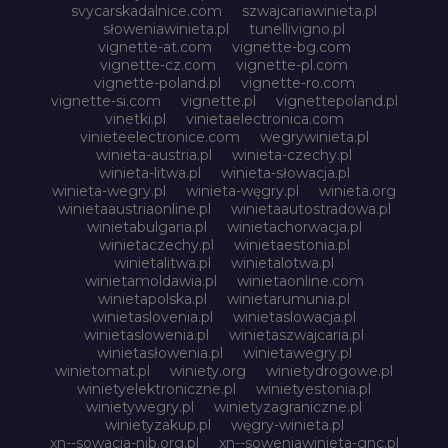
svycarskadalnice.com
szwajcariawinieta.pl
słoweniawinieta.pl
tunellivigno.pl
vignette-at.com
vignette-bg.com
vignette-cz.com
vignette-pl.com
vignette-poland.pl
vignette-ro.com
vignette-si.com
vignette.pl
vignettepoland.pl
vinetki.pl
vinietaelectronica.com
vinieteelectronice.com
wegrywinieta.pl
winieta-austria.pl
winieta-czechy.pl
winieta-litwa.pl
winieta-słowacja.pl
winieta-wegry.pl
winieta-węgry.pl
winieta.org
winietaaustriaonline.pl
winietaautostradowa.pl
winietabulgaria.pl
winietachorwacja.pl
winietaczechy.pl
winietaestonia.pl
winietalitwa.pl
winietalotwa.pl
winietamoldawia.pl
winietaonline.com
winietapolska.pl
winietarumunia.pl
winietaslovenia.pl
winietaslowacja.pl
winietaslowenia.pl
winietaszwajcaria.pl
winietasłowenia.pl
winietawegry.pl
winietomat.pl
winiety.org
winietydrogowe.pl
winietyelektroniczne.pl
winietyestonia.pl
winietywegry.pl
winietyzagraniczne.pl
winietyzakup.pl
węgry-winieta.pl
xn--sowacja-njb.org.pl
xn--soweniawinieta-gnc.pl