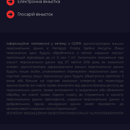
Електронна віньєтка
Глосарій віньєток
Інформаційне положення у зв’язку з GDPR
адміністратором ваших
персональних даних є Feniqs.pl Prosta Spółka Akcyjna. Ваші
персональні дані будуть оброблятися з метою надання послуг/
пропозицій відповідно до ст. 6 сек. 1 літ. Загального положення про
захист персональних даних від 27 квітня 2016 року як законний
інтерес адміністратора, одержувачами ваших персональних даних
будуть лише особи, уповноважені отримувати персональні дані на
підставі закону, ваші персональні дані будуть зберігатися протягом 5
років або більше на підставі законних інтересів, які переслідує
адміністратор, ви маєте право вимагати від адміністратора доступу до
персональних даних, право виправити їх видалення або обмежити
обробку, ви маєте право подати скаргу до Управління із захисту
персональних даних президента, надання персональних даних є
добровільним, однак ненадання даних може призвести до
неможливості надання послуг/пропозицій.
JESTEŚMY NIEZALEŻNYM REJESTRATOREM OPŁAT AUTOSTRADOWYCH