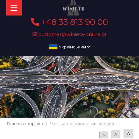
+48 33 813 90 00
customer@winieta-online.pl
Український
Головна сторінка
/
Час і вартість доставки віньєтки
A
A
A