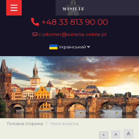
+48 33 813 90 00
customer@winieta-online.pl
Український
Головна сторінка
/
Чехія віньєтка
A
A
A